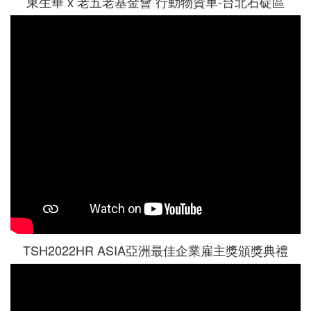
東生華 x 老五老基金會 行動物資車-台北石碇區
TSH2022HR ASIA亞洲最佳企業雇主獎頒獎典禮