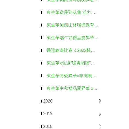
東生華送愛到花蓮 活力注入富康長照中心
東生華無痕山林環境保育&那瑪夏賞螢活動
東生華端午節禮品愛昇華 x 漸凍人協會
醫護繪畫比賽 x 2022醫護桌曆
東生華x弘道”暖胃關懷”公益募款
東生華將愛昇華x非洲物資捐贈募集
東生華中秋禮品愛昇華 x 唐氏症基金會
2020
2019
2018