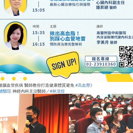
《遠離腦血管疾病 醫師教你打造健康體質避免
#高血壓
》
總醫院
神經內科主治醫師／
#林清煌