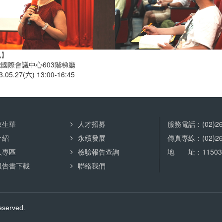
訊】
國際會議中心603階梯廳
05.27(六) 13:00-16:45
東生華
人才招募
服務電話：(02)265
介紹
永續發展
傳真專線：(02)265
人專區
檢驗報告查詢
地 址：11503
報告書下載
聯絡我們
served.