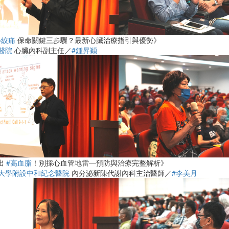
心絞痛
保命關鍵三步驟？最新心臟治療指引與優勢》
醫院
心臟內科副主任／
#鍾昇穎
揪出
#高血脂
！別採心血管地雷—預防與治療完整解析》
大學附設中和紀念醫院
內分泌新陳代謝內科主治醫師／
#李美月