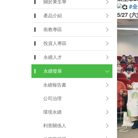
關於東生華
#
5/27 
產品介紹
衛教專區
投資人專區
永續人才
永續發展
永續報告書
公司治理
環境永續
利害關係人