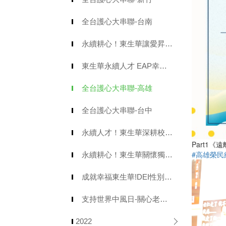
全台護心大串聯-台南
永續耕心！東生華讓愛昇華 打造環境、社會健康良善循環
東生華永續人才 EAP幸福企業
全台護心大串聯-高雄
全台護心大串聯-台中
永續人才！東生華深耕校園引水人計畫
Part1
#高雄榮民
永續耕心！東生華關懷獨老偏鄉物資車
成就幸福東生華!DEI性別平權
支持世界中風日-關心老弱殘患者健康
2022