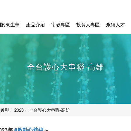
關於東生華
產品介紹
衛教專區
投資人專區
永續人才
全台護心大串聯-高雄
融參與
2023
全台護心大串聯-高雄
023年
#啟動心航線
～