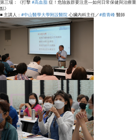
第三場：《打擊
#高血脂
症！危險族群要注意—如何日常保健與治療重
點》
■ 主講人：
#中山醫學大學附設醫院
心臟內科主任／
#蔡青峰
醫師