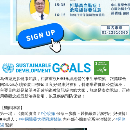
為傳遞更多健康知識，相當重視ESG永續經營的東生華製藥，跟隨聯合
國SDGs永續發展目標No.3 良好健康與福祉，特別舉辦健康公益講座，
主要目的就是希望將正確的衛教資訊提供給大家，無論是疾病認知，正確
用藥觀念或最新治療指引，以及疾病預防保健！
【醫師陣容】
第一場：《胸悶胸痛？
#心絞痛
保命三步驟－醫揭最新治療指引與優勢》
■主講人：
#中國醫藥大學附設醫院
內科部心臟血管系主治醫師／
#呂尚
謁
醫師