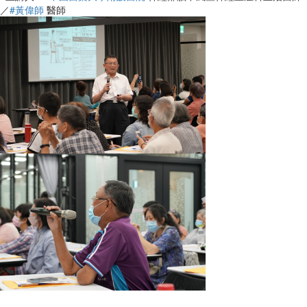
／
#黃偉師
醫師