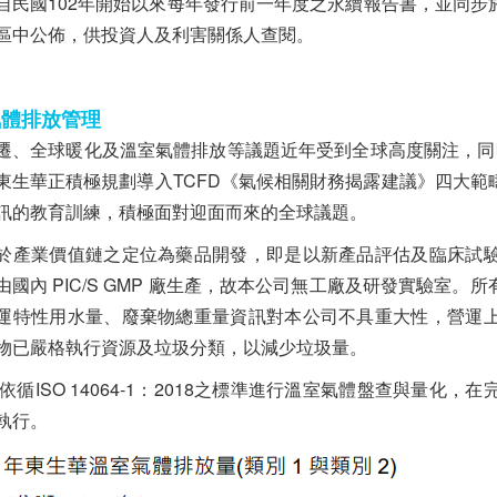
自民國102年開始以來每年發行前一年度之永續報告書，並同
區中公佈，供投資人及利害關係人查閱。
氣體排放管理
遷、全球暖化及溫室氣體排放等議題近年受到全球高度關注，同時聯
東生華正積極規劃導入TCFD《氣候相關財務揭露建議》四大
訊的教育訓練，積極面對迎面而來的全球議題。
於產業價值鏈之定位為藥品開發，即是以新產品評估及臨床試
由國內 PIC/S GMP 廠生產，故本公司無工廠及研發實驗室
運特性用水量、廢棄物總重量資訊對本公司不具重大性，營運
物已嚴格執行資源及垃圾分類，以減少垃圾量。
3年依循ISO 14064-1：2018之標準進行溫室氣體盤查與量
執行。