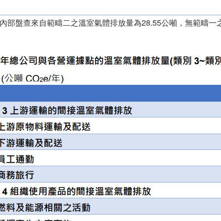
2年內部盤查來自範疇二之溫室氣體排放量為28.55公噸，無範