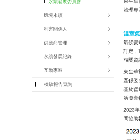
東生華
永續發展委員會
治理專
環境永續
利害關係人
溫室
氣候變
供應商管理
訂定，
永續發展紀錄
相關資
互動專區
東生華
產係委
檢驗報告查詢
基於營
活廢棄
202
問協助