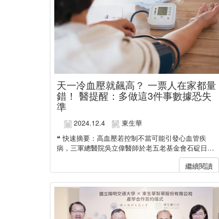
天一冷血壓就飆高？ 一票人在家都量
錯！ 醫提醒：多做這3件事數據恐失
準
2024.12.4
東生華
❝ 快速摘要：高血壓若控制不當可能引發心血管疾
病，三軍總醫院吳立偉醫師於老五老基金會石碇日照
中心進行衛教活動，強調藥物治療與日常管理的重要
繼續閱讀
性。他建議患者遵循「722原則」進行居家血壓監測，
並與醫師充分...