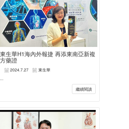
東生華H1海內外報捷 再添東南亞新複
方藥證
2024.7.27
東生華
...
繼續閱讀