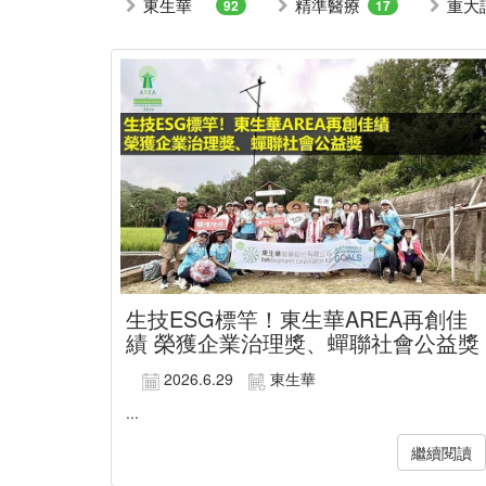
東生華
精準醫療
重大
92
17
生技ESG標竿！東生華AREA再創佳
績 榮獲企業治理獎、蟬聯社會公益獎
2026.6.29
東生華
...
繼續閱讀