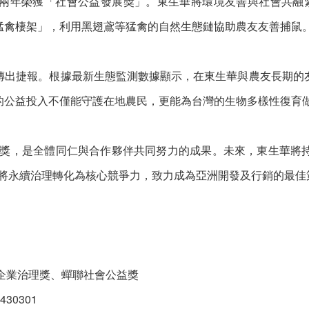
兩年榮獲「社會公益發展獎」。東生華將環境友善與社會共融
猛禽棲架」，利用黑翅鳶等猛禽的自然生態鏈協助農友友善捕鼠
傳出捷報。根據最新生態監測數據顯示，在東生華與農友長期的
的公益投入不僅能守護在地農民，更能為台灣的生物多樣性復育
重大獎，是全體同仁與合作夥伴共同努力的成果。未來，東生華
社會關懷，將永續治理轉化為核心競爭力，致力成為亞洲開發及行銷的最
獲企業治理獎、蟬聯社會公益獎
-430301