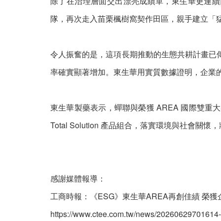
除了在治理層面交出漂亮成績單，東生華更連續
隊，再次走入苗栗楓樹窩契作田區，親手建立「
令人振奮的是，這項長期推動的生態共耕計畫已
率確實顯著增加。東生華用實質數據證明，企業
東生華製藥表示，蟬聯與榮獲 AREA 國際雙
Total Solution 產品組合，落實環境與
感謝媒體報導：
工商時報：《ESG》東生華AREA再創佳績 榮
https://www.ctee.com.tw/news/20260629701614