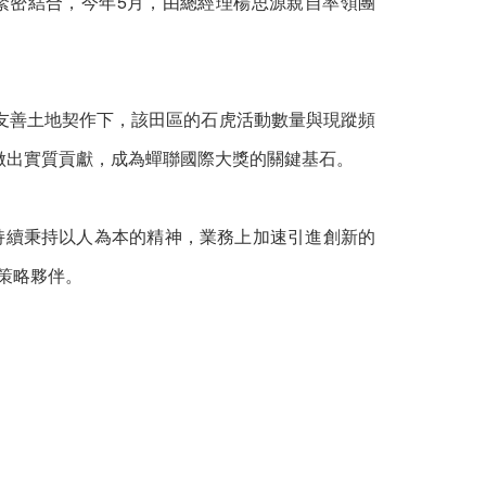
緊密結合，今年5月，由總經理楊思源親自率領團
。
友善土地契作下，該田區的石虎活動數量與現蹤頻
做出實質貢獻，成為蟬聯國際大獎的關鍵基石。
將持續秉持以人為本的精神，業務上加速引進創新的
佳策略夥伴。