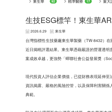
東生華
精準醫療
重大
92
17
生技ESG標竿！東生華A
2026.6.29
東生華
台灣指標性生技藥廠東生華製藥（TW-8432）
近日揭曉評選結果。東生華憑藉嚴謹的營運透明度與健
案成效卓越，更強勢「蟬聯社會公益發展獎（Socia
現代投資人評估企業價值，已從財務表現延伸至
資訊揭露、嚴格的風險控管，以及保障利害關係
典範。